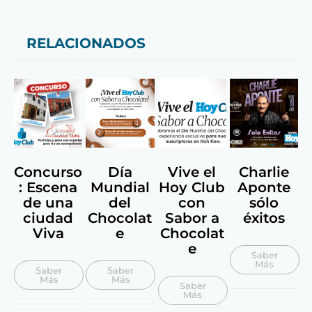
RELACIONADOS
Concurso
Día
Vive el
Charlie
: Escena
Mundial
Hoy Club
Aponte
de una
del
con
sólo
ciudad
Chocolat
Sabor a
éxitos
Viva
e
Chocolat
e
Saber
Más
Saber
Saber
Más
Más
Saber
Más