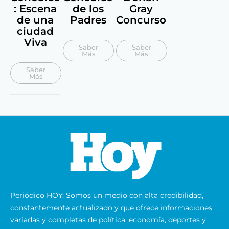
: Escena
de los
Gray
de una
Padres
Concurso
ciudad
Viva
Saber
Saber
Más
Más
Saber
Más
Periódico HOY: Somos un medio con alta credibilidad,
constantemente actualizado y que ofrece informaciones
variadas y completas de política, economía, deportes y