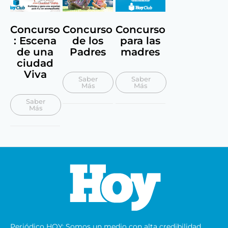
Concurso
Concurso
Concurso
: Escena
de los
para las
de una
Padres
madres
ciudad
Viva
Saber
Saber
Más
Más
Saber
Más
Periódico HOY: Somos un medio con alta credibilidad,